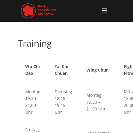
Training
Wu Chi
Tai Chi
Figh
Wing Chun
Dao
Chuan
Fitn
Montag
Dienstag
Mitt
Montag
19.30 –
18.15 –
18.4
19.30 –
21.00
19.15
20.0
21.00 Uhr
Uhr
Uhr
Uhr
Freitag